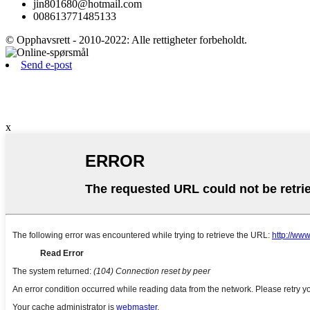
jin801680@hotmail.com
008613771485133
© Opphavsrett - 2010-2022: Alle rettigheter forbeholdt.
Send e-post
x