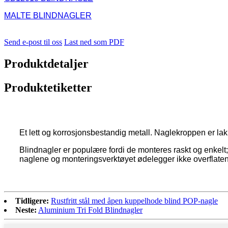
MALTE BLINDNAGLER
Send e-post til oss
Last ned som PDF
Produktdetaljer
Produktetiketter
Et lett og korrosjonsbestandig metall. Naglekroppen er lakk
Blindnagler er populære fordi de monteres raskt og enkelt; d
naglene og monteringsverktøyet ødelegger ikke overflate
Tidligere:
Rustfritt stål med åpen kuppelhode blind POP-nagle
Neste:
Aluminium Tri Fold Blindnagler