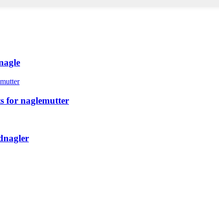
nagle
s for naglemutter
dnagler