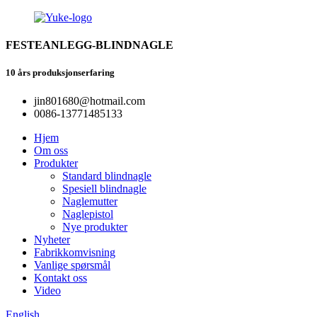
FESTEANLEGG-BLINDNAGLE
10 års produksjonserfaring
jin801680@hotmail.com
0086-13771485133
Hjem
Om oss
Produkter
Standard blindnagle
Spesiell blindnagle
Naglemutter
Naglepistol
Nye produkter
Nyheter
Fabrikkomvisning
Vanlige spørsmål
Kontakt oss
Video
English