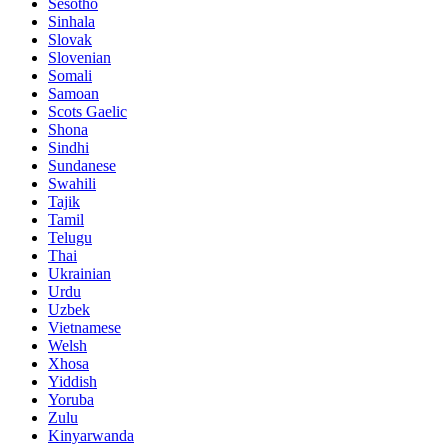
Sesotho
Sinhala
Slovak
Slovenian
Somali
Samoan
Scots Gaelic
Shona
Sindhi
Sundanese
Swahili
Tajik
Tamil
Telugu
Thai
Ukrainian
Urdu
Uzbek
Vietnamese
Welsh
Xhosa
Yiddish
Yoruba
Zulu
Kinyarwanda