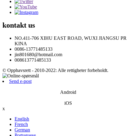
kontakt
us
NO.411-706 XIHU EAST ROAD, WUXI JIANGSU PR
KINA
0086-13771485133
jin801680@hotmail.com
008613771485133
© Opphavsrett - 2010-2022: Alle rettigheter forbeholdt.
Send e-post
Android
iOS
x
English
French
German
Portuguese