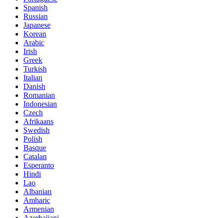
Spanish
Russian
Japanese
Korean
Arabic
Irish
Greek
Turkish
Italian
Danish
Romanian
Indonesian
Czech
Afrikaans
Swedish
Polish
Basque
Catalan
Esperanto
Hindi
Lao
Albanian
Amharic
Armenian
Azerbaijani