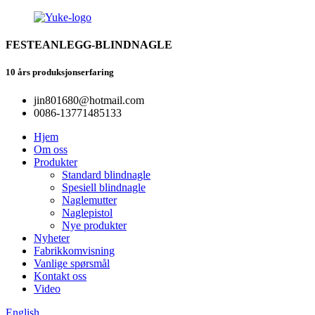
FESTEANLEGG-BLINDNAGLE
10 års produksjonserfaring
jin801680@hotmail.com
0086-13771485133
Hjem
Om oss
Produkter
Standard blindnagle
Spesiell blindnagle
Naglemutter
Naglepistol
Nye produkter
Nyheter
Fabrikkomvisning
Vanlige spørsmål
Kontakt oss
Video
English